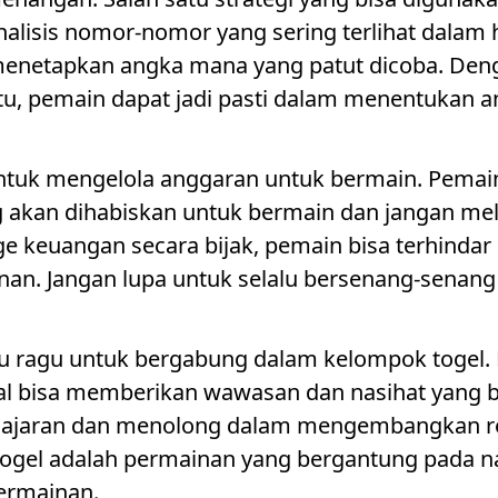
nalisis nomor-nomor yang sering terlihat dalam 
netapkan angka mana yang patut dicoba. Den
u, pemain dapat jadi pasti dalam menentukan an
 untuk mengelola anggaran untuk bermain. Pema
 akan dihabiskan untuk bermain dan jangan me
keuangan secara bijak, pemain bisa terhindar 
an. Jangan lupa untuk selalu bersenang-senang 
rlu ragu untuk bergabung dalam kelompok togel
al bisa memberikan wawasan dan nasihat yang be
elajaran dan menolong dalam mengembangkan r
 togel adalah permainan yang bergantung pada na
permainan.