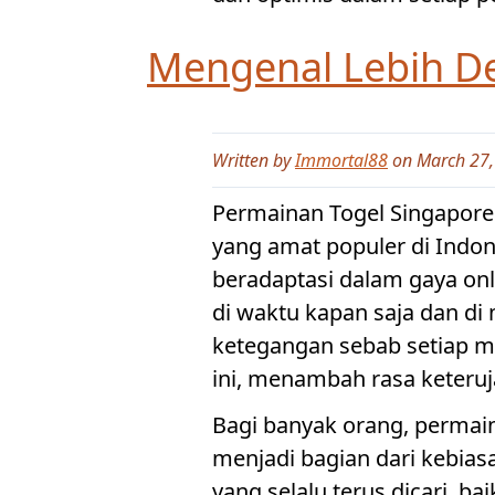
Mengenal Lebih De
Written by
Immortal88
on March 27,
Permainan Togel Singapore 
yang amat populer di Indo
beradaptasi dalam gaya o
di waktu kapan saja dan di
ketegangan sebab setiap me
ini, menambah rasa keteruj
Bagi banyak orang, permai
menjadi bagian dari kebiasa
yang selalu terus dicari, b