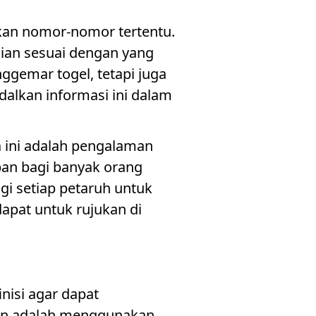
an nomor-nomor tertentu.
dian sesuai dengan yang
ggemar togel, tetapi juga
dalkan informasi ini dalam
a ini adalah pengalaman
an bagi banyak orang
gi setiap petaruh untuk
pat untuk rujukan di
inisi agar dapat
kan adalah menggunakan