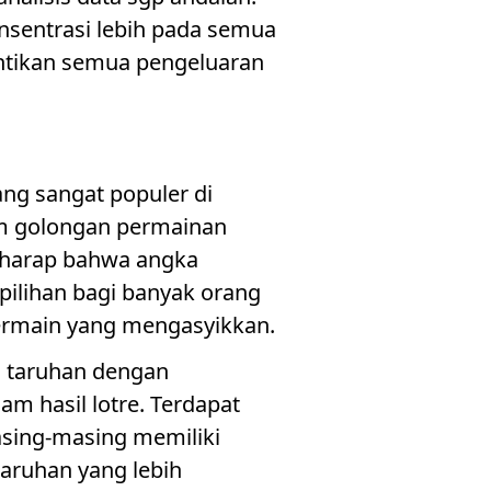
onsentrasi lebih pada semua
antikan semua pengeluaran
ang sangat populer di
lam golongan permainan
erharap bahwa angka
 pilihan bagi banyak orang
rmain yang mengasyikkan.
n taruhan dengan
 hasil lotre. Terdapat
masing-masing memiliki
taruhan yang lebih