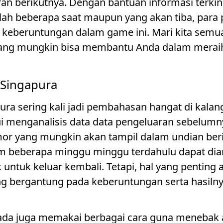
n berikutnya. Dengan bantuan informasi terkini 
telah beberapa saat maupun yang akan tiba, para 
 keberuntungan dalam game ini. Mari kita semu
 yang mungkin bisa membantu Anda dalam merai
Singapura
ura sering kali jadi pembahasan hangat di kalan
i menganalisis data data pengeluaran sebelumn
mor yang mungkin akan tampil dalam undian ber
am beberapa minggu minggu terdahulu dapat di
 untuk keluar kembali. Tetapi, hal yang penting
g bergantung pada keberuntungan serta hasilny
 ada juga memakai berbagai cara guna menebak