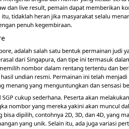
raw dan live result, pemain dapat memberikan k
itu, tidaklah heran jika masyarakat selalu men
 dengan penuh kegembiraan.
re
pore, adalah salah satu bentuk permainan judi y
erasal dari Singapura, dan tipe ini termasuk da
g memilih nombor dalam rentang tertentu dan b
hasil undian resmi. Permainan ini telah menjadi
g menang yang menguntungkan dan sensasi be
l SGP cukup sederhana. Peserta akan melakuka
a nombor yang mereka yakini akan muncul dalam
g bisa dipilih, contohnya 2D, 3D, dan 4D, yang 
gan yang unik. Selain itu, ada juga variasi per