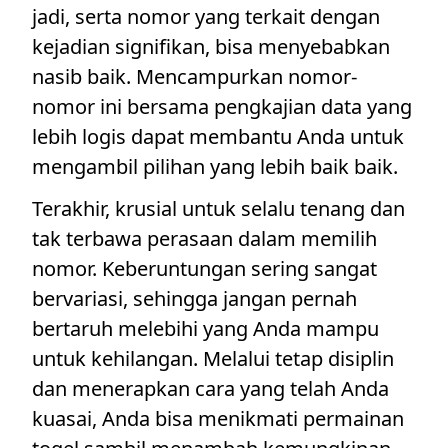
jadi, serta nomor yang terkait dengan
kejadian signifikan, bisa menyebabkan
nasib baik. Mencampurkan nomor-
nomor ini bersama pengkajian data yang
lebih logis dapat membantu Anda untuk
mengambil pilihan yang lebih baik baik.
Terakhir, krusial untuk selalu tenang dan
tak terbawa perasaan dalam memilih
nomor. Keberuntungan sering sangat
bervariasi, sehingga jangan pernah
bertaruh melebihi yang Anda mampu
untuk kehilangan. Melalui tetap disiplin
dan menerapkan cara yang telah Anda
kuasai, Anda bisa menikmati permainan