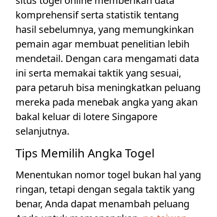
situs togel online memberikan data
komprehensif serta statistik tentang
hasil sebelumnya, yang memungkinkan
pemain agar membuat penelitian lebih
mendetail. Dengan cara mengamati data
ini serta memakai taktik yang sesuai,
para petaruh bisa meningkatkan peluang
mereka pada menebak angka yang akan
bakal keluar di lotere Singapore
selanjutnya.
Tips Memilih Angka Togel
Menentukan nomor togel bukan hal yang
ringan, tetapi dengan segala taktik yang
benar, Anda dapat menambah peluang