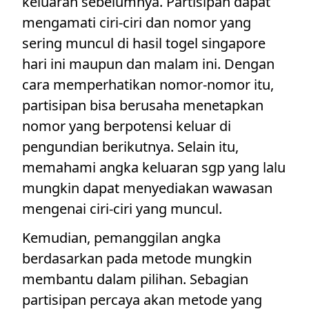
keluaran sebelumnya. Partisipan dapat
mengamati ciri-ciri dan nomor yang
sering muncul di hasil togel singapore
hari ini maupun dan malam ini. Dengan
cara memperhatikan nomor-nomor itu,
partisipan bisa berusaha menetapkan
nomor yang berpotensi keluar di
pengundian berikutnya. Selain itu,
memahami angka keluaran sgp yang lalu
mungkin dapat menyediakan wawasan
mengenai ciri-ciri yang muncul.
Kemudian, pemanggilan angka
berdasarkan pada metode mungkin
membantu dalam pilihan. Sebagian
partisipan percaya akan metode yang