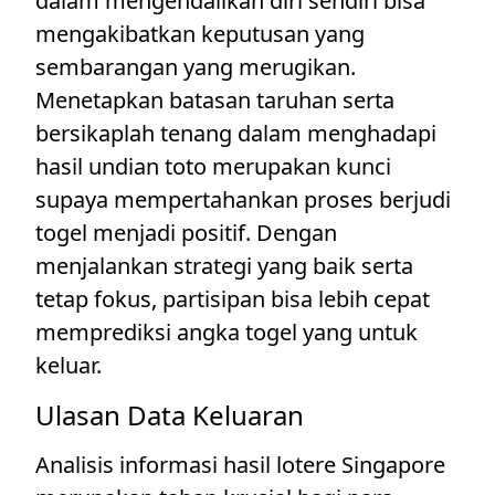
dalam mengendalikan diri sendiri bisa
mengakibatkan keputusan yang
sembarangan yang merugikan.
Menetapkan batasan taruhan serta
bersikaplah tenang dalam menghadapi
hasil undian toto merupakan kunci
supaya mempertahankan proses berjudi
togel menjadi positif. Dengan
menjalankan strategi yang baik serta
tetap fokus, partisipan bisa lebih cepat
memprediksi angka togel yang untuk
keluar.
Ulasan Data Keluaran
Analisis informasi hasil lotere Singapore