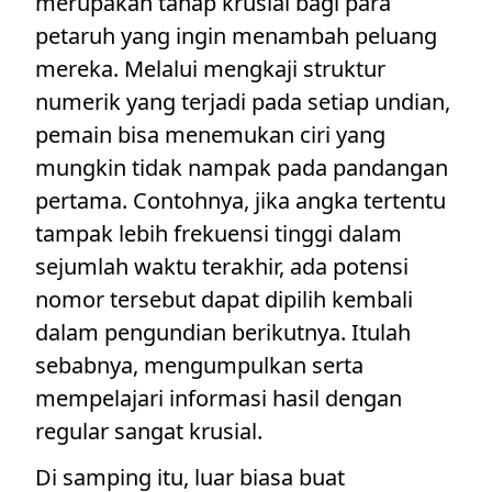
merupakan tahap krusial bagi para
petaruh yang ingin menambah peluang
mereka. Melalui mengkaji struktur
numerik yang terjadi pada setiap undian,
pemain bisa menemukan ciri yang
mungkin tidak nampak pada pandangan
pertama. Contohnya, jika angka tertentu
tampak lebih frekuensi tinggi dalam
sejumlah waktu terakhir, ada potensi
nomor tersebut dapat dipilih kembali
dalam pengundian berikutnya. Itulah
sebabnya, mengumpulkan serta
mempelajari informasi hasil dengan
regular sangat krusial.
Di samping itu, luar biasa buat