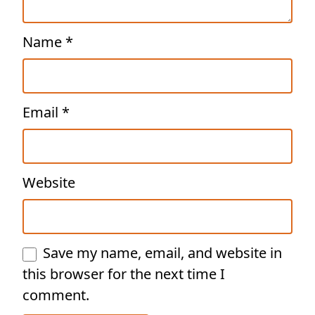
Name
*
Email
*
Website
Save my name, email, and website in
this browser for the next time I
comment.