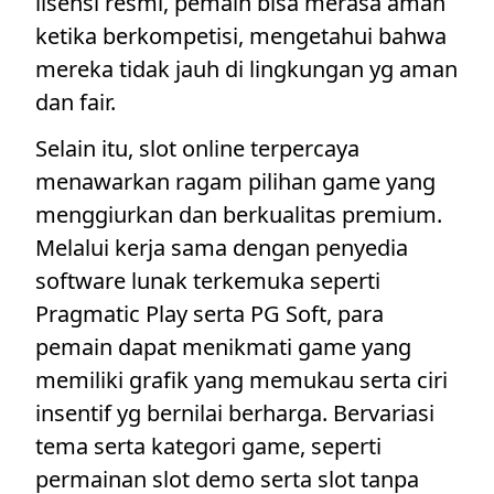
lisensi resmi, pemain bisa merasa aman
ketika berkompetisi, mengetahui bahwa
mereka tidak jauh di lingkungan yg aman
dan fair.
Selain itu, slot online terpercaya
menawarkan ragam pilihan game yang
menggiurkan dan berkualitas premium.
Melalui kerja sama dengan penyedia
software lunak terkemuka seperti
Pragmatic Play serta PG Soft, para
pemain dapat menikmati game yang
memiliki grafik yang memukau serta ciri
insentif yg bernilai berharga. Bervariasi
tema serta kategori game, seperti
permainan slot demo serta slot tanpa