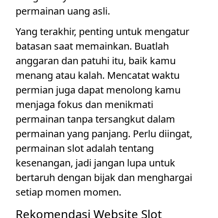
permainan uang asli.
Yang terakhir, penting untuk mengatur
batasan saat memainkan. Buatlah
anggaran dan patuhi itu, baik kamu
menang atau kalah. Mencatat waktu
permian juga dapat menolong kamu
menjaga fokus dan menikmati
permainan tanpa tersangkut dalam
permainan yang panjang. Perlu diingat,
permainan slot adalah tentang
kesenangan, jadi jangan lupa untuk
bertaruh dengan bijak dan menghargai
setiap momen momen.
Rekomendasi Website Slot