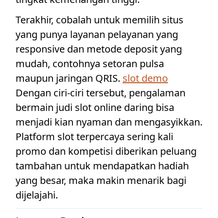
Terakhir, cobalah untuk memilih situs
yang punya layanan pelayanan yang
responsive dan metode deposit yang
mudah, contohnya setoran pulsa
maupun jaringan QRIS.
slot demo
Dengan ciri-ciri tersebut, pengalaman
bermain judi slot online daring bisa
menjadi kian nyaman dan mengasyikkan.
Platform slot terpercaya sering kali
promo dan kompetisi diberikan peluang
tambahan untuk mendapatkan hadiah
yang besar, maka makin menarik bagi
dijelajahi.