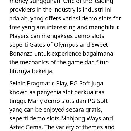
money sungguhan. One of the leading
providers in the industry is industri ini
adalah, yang offers variasi demo slots for
free yang are interesting and menghibur.
Players can mengakses demo slots
seperti Gates of Olympus and Sweet
Bonanza untuk experience bagaimana
the mechanics of the game dan fitur-
fiturnya bekerja.
Selain Pragmatic Play, PG Soft juga
known as penyedia slot berkualitas
tinggi. Many demo slots dari PG Soft
yang can be enjoyed secara gratis,
seperti demo slots Mahjong Ways and
Aztec Gems. The variety of themes and