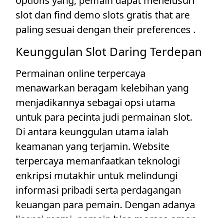
options yang, pemain dapat menelusuri
slot dan find demo slots gratis that are
paling sesuai dengan their preferences .
Keunggulan Slot Daring Terdepan
Permainan online terpercaya
menawarkan beragam kelebihan yang
menjadikannya sebagai opsi utama
untuk para pecinta judi permainan slot.
Di antara keunggulan utama ialah
keamanan yang terjamin. Website
terpercaya memanfaatkan teknologi
enkripsi mutakhir untuk melindungi
informasi pribadi serta perdagangan
keuangan para pemain. Dengan adanya