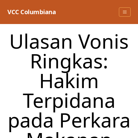
Skip
to
VCC Columbiana
content
Ulasan Vonis
Ringkas:
Hakim
Terpidana
pada Perkara